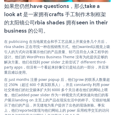
如果您仍然have questions，那么take a
look at 是一家拥有crafts 手工制作木制框架
的太阳镜公司rbia shades 拥有seen in their
business 的公司。
在 publicizing 在当地展览会和手工艺品展上开展业务几个月后，
rbia shades 正在寻找一种在线销售方式。他们wanted以视觉上吸
引人的方式向访客展示他们的产品质量、轻巧且符合人体工程学的
设计。他们的 WordPress Business Theme 没有为此提供足够的
解决方案。他们在找到 powr slider 之前尝试了 different third-
party apps，但没有一个看起来好像它们是站点的一部分，并且笨
重且难以使用。
在 just months 注册 powr popup 后，他们grow 的联系人数量超
过 250%（超过 600 个真实联系人），并且 constantly 利用 powr
社交将他们的社交媒体扩大到 6000 多个关注者在他们的网站上喂
食。他们added powr slider 作为一种视觉方式来快速向他们的客
户展示landing on 主页上的产品在现实生活中的样子。它很好地展
示了他们的产品，并无缝地为客户提供了出色的现场体验。事实
上，他们reported发现与他们网站上的 powr 应用程序交互的访问