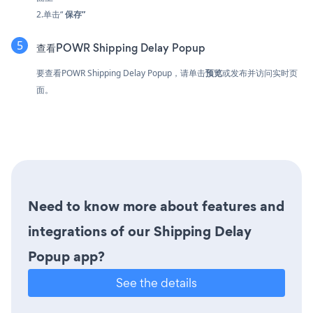
2.单击“
保存”
查看POWR Shipping Delay Popup
要查看POWR Shipping Delay Popup，请单击
预览
或发布并访问实时页
面。
Need to know more about features and
integrations of our Shipping Delay
Popup app?
See the details