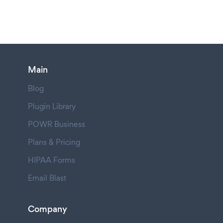
Main
Blog
Plugin Library
POWR Business
Plans & Pricing
HIPAA Forms
Email Blast
Company