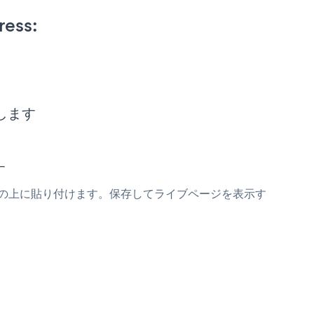
ress:
ーします
す
pupスニペットの上に貼り付けます。保存してライブページを表示す