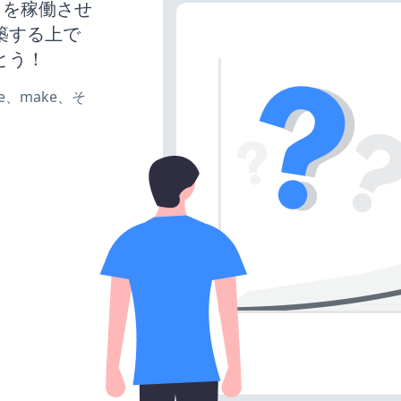
サイトを稼働させ
築する上で
とう！
ate、make、そ