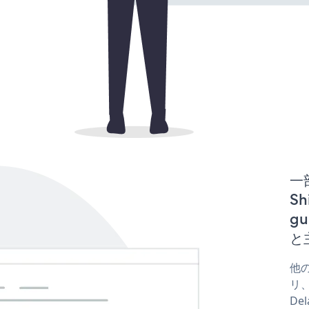
一
Sh
gu
と
他の
リ、
De