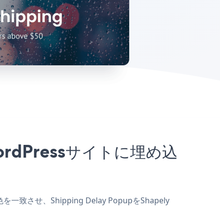
r WordPressサイトに埋め込
致させ、Shipping Delay PopupをShapely