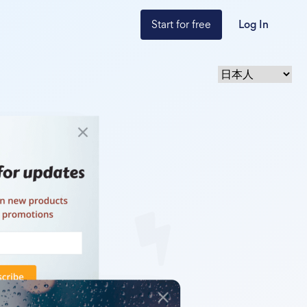
Start for free
Log In