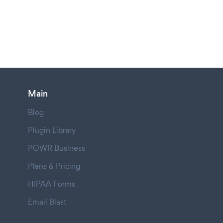
Main
Blog
Plugin Library
POWR Business
Plans & Pricing
HIPAA Forms
Email Blast