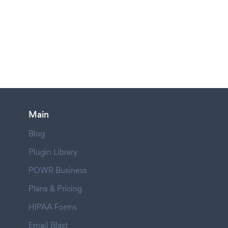
Main
Blog
Plugin Library
POWR Business
Plans & Pricing
HIPAA Forms
Email Blast