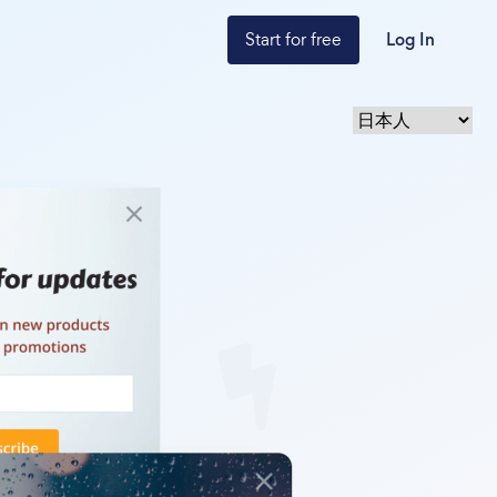
Start for free
Log In