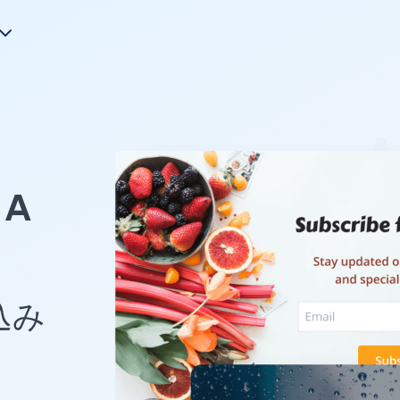
A
め込み