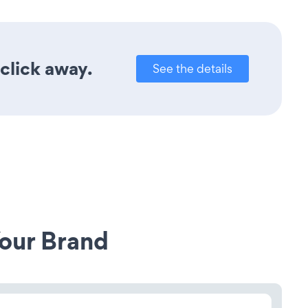
click away.
See the details
our Brand