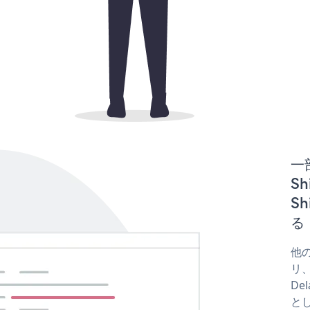
一
Sh
S
る
他の
リ、
De
と