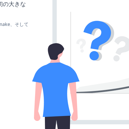
初の大きな
e、make、そして