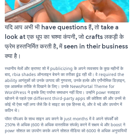
यदि आप अभी भी have questions हैं, तो take a
look at एक धूप का चश्मा कंपनी, जो crafts लकड़ी के
फ्रेम हस्तनिर्मित करती है, में seen in their business
क्या है।
स्थानीय मेलों और क्राफ्ट शो में publicizing के अपने व्यवसाय के कुछ महीनों के
बाद, rbia shades ऑनलाइन बेचने का तरीका ढूंढ रही थी। वे required the
ability आगंतुकों को उनके उत्पाद की गुणवत्ता, उनके हल्के और एर्गोनोमिक डिज़ाइन,
एक आकर्षक तरीके से दिखाने के लिए। उनके NewsPortal Theme for
WordPress ने इसके लिए पर्याप्त समाधान नहीं दिया। उन्होंने powr स्लाइडर
खोजने से पहले एक different third-party apps की कोशिश की और उनमें से
कोई भी ऐसा नहीं लगा जैसे कि वे साइट का एक हिस्सा थे, और वे भद्दे और उपयोग में
कठिन थे।
पॉवर पॉपअप के साथ साइन अप करने के just months में वे अपने संपर्कों को
250% से अधिक (600 से अधिक वास्तविक संपर्क) करने में सक्षम थे और boost ने
powr सोशल का उपयोग करके अपने सोशल मीडिया को 6000 से अधिक अनुयायियों