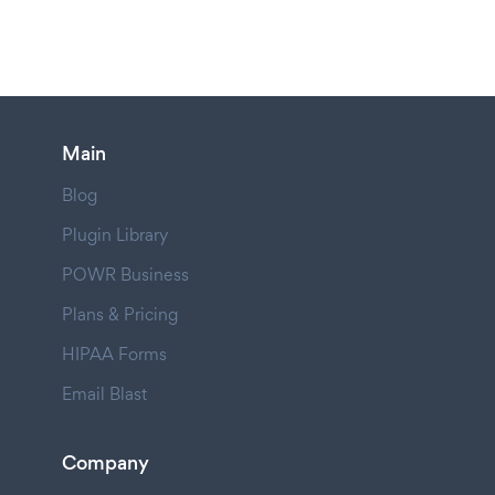
Main
Blog
Plugin Library
POWR Business
Plans & Pricing
HIPAA Forms
Email Blast
Company