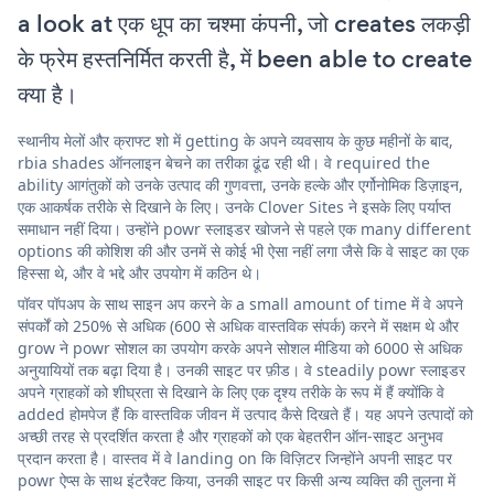
a look at एक धूप का चश्मा कंपनी, जो creates लकड़ी
के फ्रेम हस्तनिर्मित करती है, में been able to create
क्या है।
स्थानीय मेलों और क्राफ्ट शो में getting के अपने व्यवसाय के कुछ महीनों के बाद,
rbia shades ऑनलाइन बेचने का तरीका ढूंढ रही थी। वे required the
ability आगंतुकों को उनके उत्पाद की गुणवत्ता, उनके हल्के और एर्गोनोमिक डिज़ाइन,
एक आकर्षक तरीके से दिखाने के लिए। उनके Clover Sites ने इसके लिए पर्याप्त
समाधान नहीं दिया। उन्होंने powr स्लाइडर खोजने से पहले एक many different
options की कोशिश की और उनमें से कोई भी ऐसा नहीं लगा जैसे कि वे साइट का एक
हिस्सा थे, और वे भद्दे और उपयोग में कठिन थे।
पॉवर पॉपअप के साथ साइन अप करने के a small amount of time में वे अपने
संपर्कों को 250% से अधिक (600 से अधिक वास्तविक संपर्क) करने में सक्षम थे और
grow ने powr सोशल का उपयोग करके अपने सोशल मीडिया को 6000 से अधिक
अनुयायियों तक बढ़ा दिया है। उनकी साइट पर फ़ीड। वे steadily powr स्लाइडर
अपने ग्राहकों को शीघ्रता से दिखाने के लिए एक दृश्य तरीके के रूप में हैं क्योंकि वे
added होमपेज हैं कि वास्तविक जीवन में उत्पाद कैसे दिखते हैं। यह अपने उत्पादों को
अच्छी तरह से प्रदर्शित करता है और ग्राहकों को एक बेहतरीन ऑन-साइट अनुभव
प्रदान करता है। वास्तव में वे landing on कि विज़िटर जिन्होंने अपनी साइट पर
powr ऐप्स के साथ इंटरैक्ट किया, उनकी साइट पर किसी अन्य व्यक्ति की तुलना में