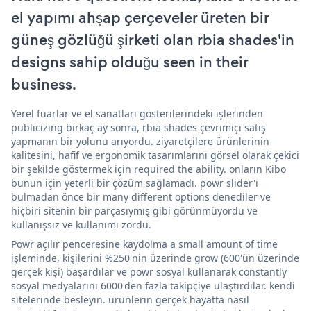
el yapımı ahşap çerçeveler üreten bir
güneş gözlüğü şirketi olan rbia shades'in
designs sahip olduğu seen in their
business.
Yerel fuarlar ve el sanatları gösterilerindeki işlerinden
publicizing birkaç ay sonra, rbia shades çevrimiçi satış
yapmanın bir yolunu arıyordu. ziyaretçilere ürünlerinin
kalitesini, hafif ve ergonomik tasarımlarını görsel olarak çekici
bir şekilde göstermek için required the ability. onların Kibo
bunun için yeterli bir çözüm sağlamadı. powr slider'ı
bulmadan önce bir many different options denediler ve
hiçbiri sitenin bir parçasıymış gibi görünmüyordu ve
kullanışsız ve kullanımı zordu.
Powr açılır penceresine kaydolma a small amount of time
işleminde, kişilerini %250'nin üzerinde grow (600'ün üzerinde
gerçek kişi) başardılar ve powr sosyal kullanarak constantly
sosyal medyalarını 6000'den fazla takipçiye ulaştırdılar. kendi
sitelerinde besleyin. ürünlerin gerçek hayatta nasıl