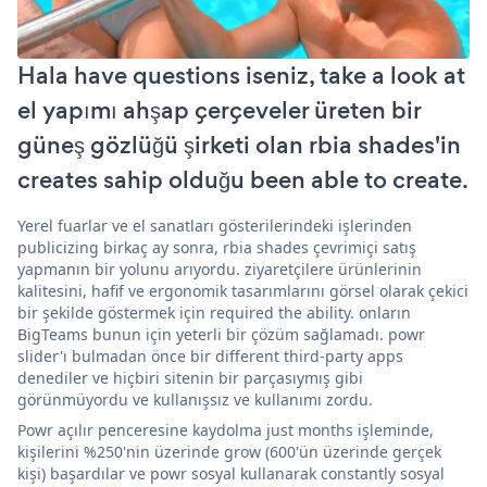
Hala have questions iseniz, take a look at
el yapımı ahşap çerçeveler üreten bir
güneş gözlüğü şirketi olan rbia shades'in
creates sahip olduğu been able to create.
Yerel fuarlar ve el sanatları gösterilerindeki işlerinden
publicizing birkaç ay sonra, rbia shades çevrimiçi satış
yapmanın bir yolunu arıyordu. ziyaretçilere ürünlerinin
kalitesini, hafif ve ergonomik tasarımlarını görsel olarak çekici
bir şekilde göstermek için required the ability. onların
BigTeams bunun için yeterli bir çözüm sağlamadı. powr
slider'ı bulmadan önce bir different third-party apps
denediler ve hiçbiri sitenin bir parçasıymış gibi
görünmüyordu ve kullanışsız ve kullanımı zordu.
Powr açılır penceresine kaydolma just months işleminde,
kişilerini %250'nin üzerinde grow (600'ün üzerinde gerçek
kişi) başardılar ve powr sosyal kullanarak constantly sosyal