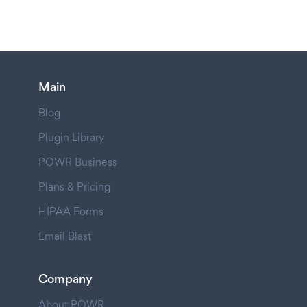
Main
Blog
Plugin Library
POWR Business
Plans & Pricing
HIPAA Forms
Email Blast
Company
About POWR