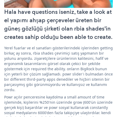
Hala have questions iseniz, take a look at
el yapımı ahşap çerçeveler üreten bir
güneş gözlüğü şirketi olan rbia shades'in
creates sahip olduğu been able to create.
Yerel fuarlar ve el sanatları gösterilerindeki işlerinden getting
birkaç ay sonra, rbia shades çevrimiçi satış yapmanın bir
yolunu arıyordu. ziyaretçilere ürünlerinin kalitesini, hafif ve
ergonomik tasarımlarını görsel olarak çekici bir şekilde
göstermek için required the ability. onların BigRock bunun
için yeterli bir çözüm sağlamadı. powr slider'ı bulmadan önce
bir different third-party apps denediler ve hiçbiri sitenin bir
parçasıymış gibi görünmüyordu ve kullanışsız ve kullanımı
zordu.
Powr açılır penceresine kaydolma a small amount of time
işleminde, kişilerini %250'nin üzerinde grow (600'ün üzerinde
gerçek kişi) başardılar ve powr sosyal kullanarak constantly
sosyal medyalarını 6000'den fazla takipçiye ulaştırdılar. kendi