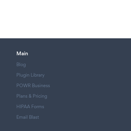
Main
Blog
Plugin Library
POWR Business
Plans & Pricing
HIPAA Forms
Email Blast