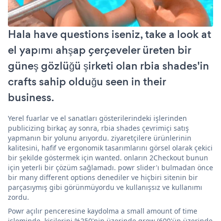
Hala have questions iseniz, take a look at
el yapımı ahşap çerçeveler üreten bir
güneş gözlüğü şirketi olan rbia shades'in
crafts sahip olduğu seen in their
business.
Yerel fuarlar ve el sanatları gösterilerindeki işlerinden
publicizing birkaç ay sonra, rbia shades çevrimiçi satış
yapmanın bir yolunu arıyordu. ziyaretçilere ürünlerinin
kalitesini, hafif ve ergonomik tasarımlarını görsel olarak çekici
bir şekilde göstermek için wanted. onların 2Checkout bunun
için yeterli bir çözüm sağlamadı. powr slider'ı bulmadan önce
bir many different options denediler ve hiçbiri sitenin bir
parçasıymış gibi görünmüyordu ve kullanışsız ve kullanımı
zordu.
Powr açılır penceresine kaydolma a small amount of time
işleminde, kişilerini %250'nin üzerinde grow (600'ün üzerinde