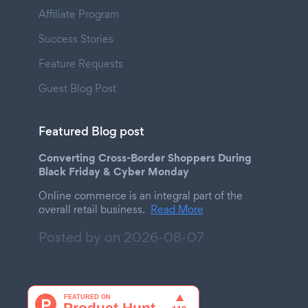
Affiliate Program
Success Stories
Feature Requests
Guest Blog Post
Featured Blog post
Converting Cross-Border Shoppers During
Black Friday & Cyber Monday
Online commerce is an integral part of the
overall retail business.
Read More
Posted by on
2026-08-07