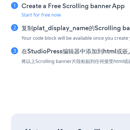
Create a Free Scrolling banner App
Start for free now
复制plat_display_name的Scrolling
Your code block will be available once you create
在StudioPress编辑器中添加到html或
将以上Scrolling banner片段粘贴到任何接受html