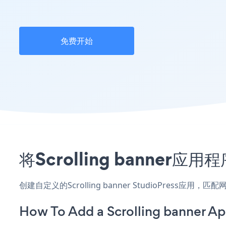
免费开始
将Scrolling banner
创建自定义的Scrolling banner StudioPress
How To Add a Scrolling banner Ap