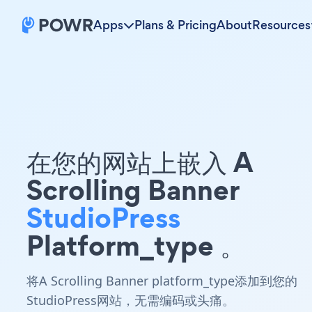
Apps
Plans & Pricing
About
Resources
在您的网站上嵌入 A
Scrolling Banner
StudioPress
Platform_type 。
将A Scrolling Banner platform_type添加到您的
StudioPress网站，无需编码或头痛。