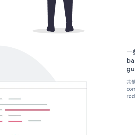
一些
b
gu
其他
com
roc