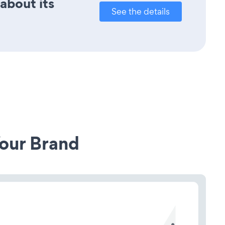
 about its
See the details
our Brand