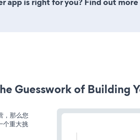
er app is right for you? Find out more
he Guesswork of Building Y
运营，那么您
一个重大挑