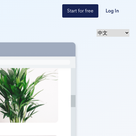
Start for free
Log In