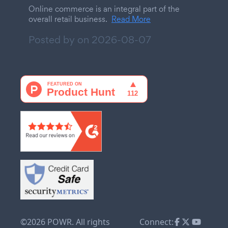
Online commerce is an integral part of the
overall retail business.
Read More
Posted by on
2026-08-07
©2026 POWR. All rights
Connect: