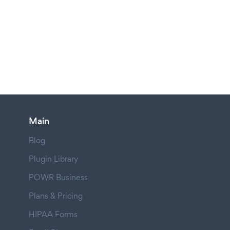
Main
Blog
Plugin Library
POWR Business
Plans & Pricing
HIPAA Forms