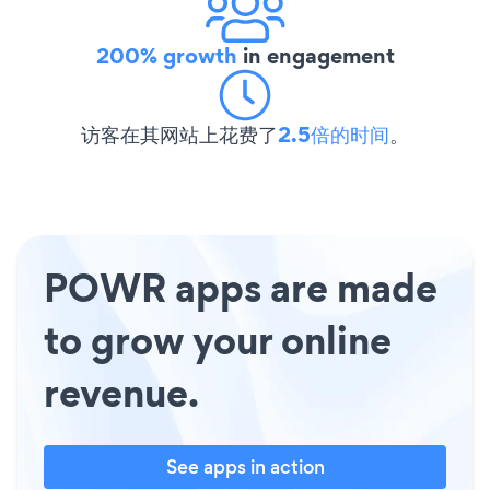
200% growth
in engagement
访客在其网站上花费了
2.5倍的时间
。
POWR apps are made
to grow your online
revenue.
See apps in action