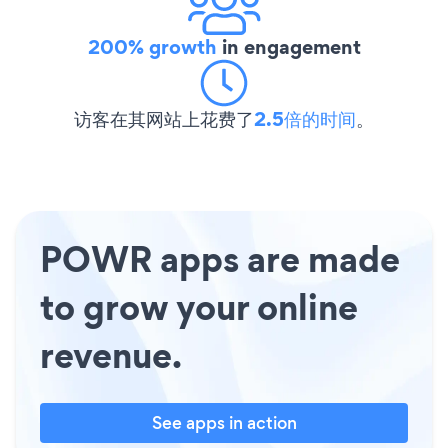
200% growth
in engagement
访客在其网站上花费了
2.5倍的时间
。
POWR apps are made
to grow your online
revenue.
See apps in action