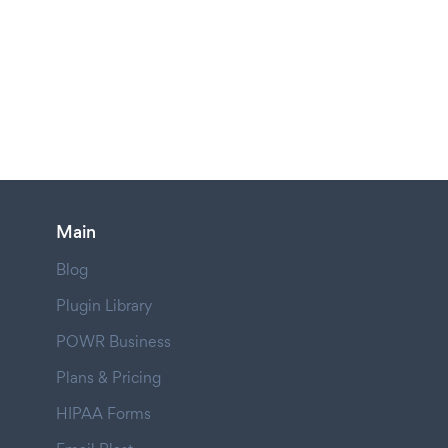
Main
Blog
Plugin Library
POWR Business
Plans & Pricing
HIPAA Forms