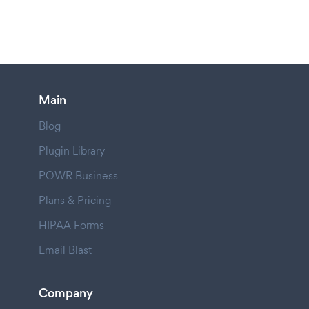
Main
Blog
Plugin Library
POWR Business
Plans & Pricing
HIPAA Forms
Email Blast
Company