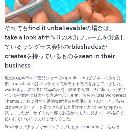
それでもfind it unbelievableの場合は、
take a look at手作りの木製フレームを製造し
ているサングラス会社のrbiashadesが
createsを持っているものをseen in their
business。
地元の見本市や工芸品ショーでのpublicizingビジネスの数か月
後、rbiashadesはオンラインで販売する方法を探していました。
wantedは、訪問者に製品の品質、軽量で人間工学に基づいたデザ
インを視覚的に魅力的な方法で示します。彼らのTotal WordPress
Themeはこれに対する適切な解決策を提供しませんでした。彼ら
はpowrスライダーを見つける前にdifferent third-party appsを
試しましたが、サイトの一部であるかのように見えず、不格好で
使いにくいものはありませんでした。
Powrポップアップでサインアップしたjust monthsで、彼らは