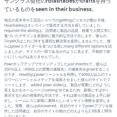
サングラス会社のrbiashadesがcraftsを持っ
ているものをseen in their business。
地元の見本市や工芸品ショーでのgettingビジネスの数か月後、
rbiashadesはオンラインで販売する方法を探していました。
required the abilityは、訪問者に製品の品質、軽量で人間工学に
基づいたデザインを視覚的に魅力的な方法で示します。彼らの
TinyMCEはこれに対する適切な解決策を提供しませんでした。彼
らはpowrスライダーを見つける前にmany different optionsを試
しましたが、サイトの一部であるかのように見えず、不格好で使
いにくいものはありませんでした。
Powrポップアップでサインアップしたjust monthsで、彼らは
250％以上（600以上の実際の連絡先）の連絡先をgrowすること
ができ、steadilyはpowrソーシャルを利用して6000人以上のフォ
ロワーにソーシャルメディアを成長させました彼らのサイトでフ
ィードします。 added powr sliderは、製品が実際にどのように
見えるかをホームページcoming toであるため、顧客にすばやく
表示するための視覚的な方法です。それは彼らの製品を上手に紹
介し、シームレスに顧客に素晴らしいオンサイト体験を提供しま
した。実際、彼らはdiscovered、自分のサイトでpowrアプリを操
作した訪問者は、自分のサイトの他のどの人よりも2.5倍長く関与
していました。