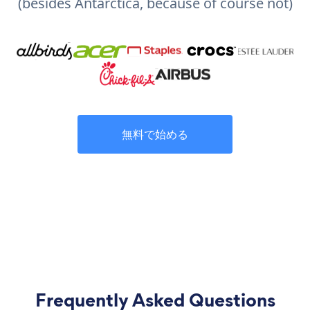
(besides Antarctica, because of course not)
無料で始める
Frequently Asked Questions