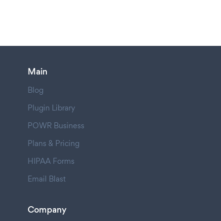
Main
Blog
Plugin Library
POWR Business
Plans & Pricing
HIPAA Forms
Email Blast
Company