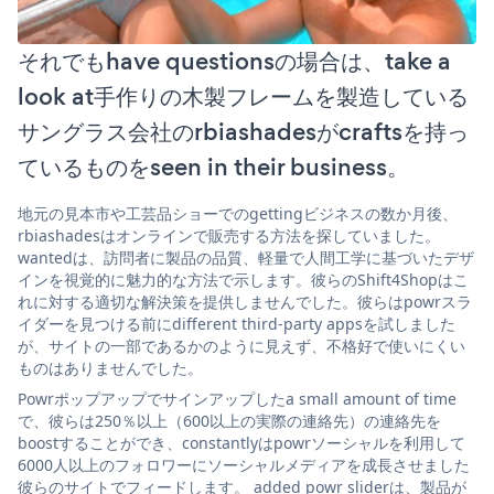
それでもhave questionsの場合は、take a
look at手作りの木製フレームを製造している
サングラス会社のrbiashadesがcraftsを持っ
ているものをseen in their business。
地元の見本市や工芸品ショーでのgettingビジネスの数か月後、
rbiashadesはオンラインで販売する方法を探していました。
wantedは、訪問者に製品の品質、軽量で人間工学に基づいたデザ
インを視覚的に魅力的な方法で示します。彼らのShift4Shopはこ
れに対する適切な解決策を提供しませんでした。彼らはpowrスラ
イダーを見つける前にdifferent third-party appsを試しました
が、サイトの一部であるかのように見えず、不格好で使いにくい
ものはありませんでした。
Powrポップアップでサインアップしたa small amount of time
で、彼らは250％以上（600以上の実際の連絡先）の連絡先を
boostすることができ、constantlyはpowrソーシャルを利用して
6000人以上のフォロワーにソーシャルメディアを成長させました
彼らのサイトでフィードします。 added powr sliderは、製品が