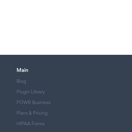
Main
Blog
Plugin Library
POWR Business
Plans & Pricing
HIPAA Forms