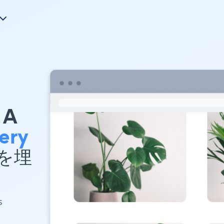
A
ery
 を埋
s
ト