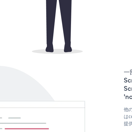
一
Sc
S
'
他の
はco
提供