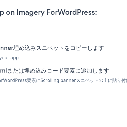
pp on Imagery ForWordPress:
ling banner埋め込みスニペットをコピーします
 your app
ターでhtmlまたは埋め込みコード要素に追加します
orWordPress要素にScrolling bannerスニペット