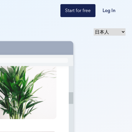
Start for free
Log In