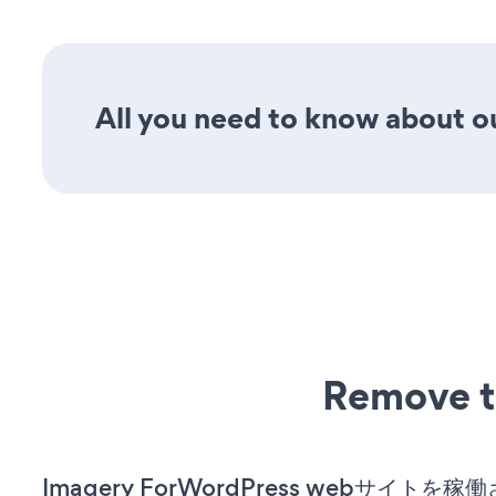
All you need to know about our
Remove t
Imagery ForWordPress webサイトを