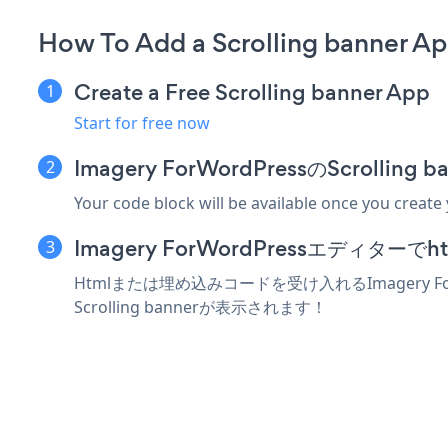
How To Add a Scrolling banner A
Create a Free Scrolling banner App
Start for free now
Imagery ForWordPressのScrol
Your code block will be available once you create
Imagery ForWordPressエディ
Htmlまたは埋め込みコードを受け入れるImagery F
Scrolling bannerが表示されます！