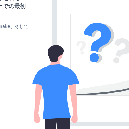
上での最初
e、make、そして