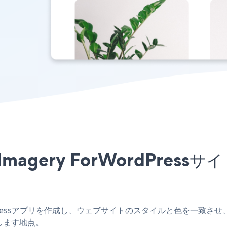
プリをImagery ForWordPr
ordPressアプリを作成し、ウェブサイトのスタイルと色を一致させ、Scrol
します地点。