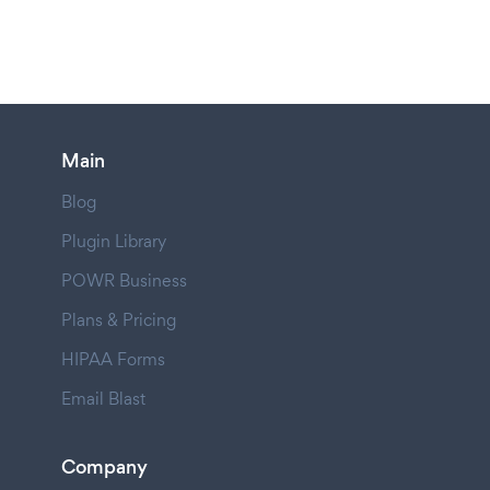
Main
Blog
Plugin Library
POWR Business
Plans & Pricing
HIPAA Forms
Email Blast
Company