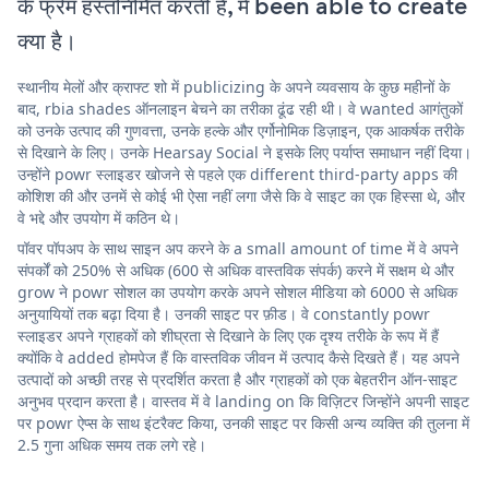
के फ्रेम हस्तनिर्मित करती है, में been able to create
क्या है।
स्थानीय मेलों और क्राफ्ट शो में publicizing के अपने व्यवसाय के कुछ महीनों के
बाद, rbia shades ऑनलाइन बेचने का तरीका ढूंढ रही थी। वे wanted आगंतुकों
को उनके उत्पाद की गुणवत्ता, उनके हल्के और एर्गोनोमिक डिज़ाइन, एक आकर्षक तरीके
से दिखाने के लिए। उनके Hearsay Social ने इसके लिए पर्याप्त समाधान नहीं दिया।
उन्होंने powr स्लाइडर खोजने से पहले एक different third-party apps की
कोशिश की और उनमें से कोई भी ऐसा नहीं लगा जैसे कि वे साइट का एक हिस्सा थे, और
वे भद्दे और उपयोग में कठिन थे।
पॉवर पॉपअप के साथ साइन अप करने के a small amount of time में वे अपने
संपर्कों को 250% से अधिक (600 से अधिक वास्तविक संपर्क) करने में सक्षम थे और
grow ने powr सोशल का उपयोग करके अपने सोशल मीडिया को 6000 से अधिक
अनुयायियों तक बढ़ा दिया है। उनकी साइट पर फ़ीड। वे constantly powr
स्लाइडर अपने ग्राहकों को शीघ्रता से दिखाने के लिए एक दृश्य तरीके के रूप में हैं
क्योंकि वे added होमपेज हैं कि वास्तविक जीवन में उत्पाद कैसे दिखते हैं। यह अपने
उत्पादों को अच्छी तरह से प्रदर्शित करता है और ग्राहकों को एक बेहतरीन ऑन-साइट
अनुभव प्रदान करता है। वास्तव में वे landing on कि विज़िटर जिन्होंने अपनी साइट
पर powr ऐप्स के साथ इंटरैक्ट किया, उनकी साइट पर किसी अन्य व्यक्ति की तुलना में
2.5 गुना अधिक समय तक लगे रहे।