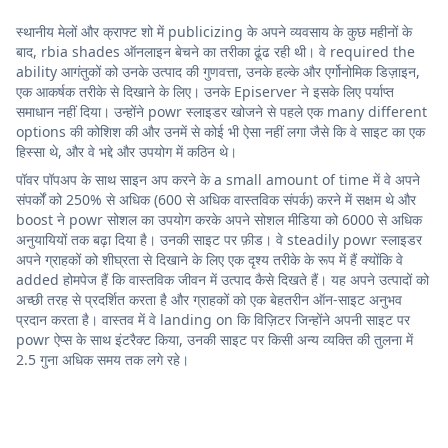
स्थानीय मेलों और क्राफ्ट शो में publicizing के अपने व्यवसाय के कुछ महीनों के
बाद, rbia shades ऑनलाइन बेचने का तरीका ढूंढ रही थी। वे required the
ability आगंतुकों को उनके उत्पाद की गुणवत्ता, उनके हल्के और एर्गोनोमिक डिज़ाइन,
एक आकर्षक तरीके से दिखाने के लिए। उनके Episerver ने इसके लिए पर्याप्त
समाधान नहीं दिया। उन्होंने powr स्लाइडर खोजने से पहले एक many different
options की कोशिश की और उनमें से कोई भी ऐसा नहीं लगा जैसे कि वे साइट का एक
हिस्सा थे, और वे भद्दे और उपयोग में कठिन थे।
पॉवर पॉपअप के साथ साइन अप करने के a small amount of time में वे अपने
संपर्कों को 250% से अधिक (600 से अधिक वास्तविक संपर्क) करने में सक्षम थे और
boost ने powr सोशल का उपयोग करके अपने सोशल मीडिया को 6000 से अधिक
अनुयायियों तक बढ़ा दिया है। उनकी साइट पर फ़ीड। वे steadily powr स्लाइडर
अपने ग्राहकों को शीघ्रता से दिखाने के लिए एक दृश्य तरीके के रूप में हैं क्योंकि वे
added होमपेज हैं कि वास्तविक जीवन में उत्पाद कैसे दिखते हैं। यह अपने उत्पादों को
अच्छी तरह से प्रदर्शित करता है और ग्राहकों को एक बेहतरीन ऑन-साइट अनुभव
प्रदान करता है। वास्तव में वे landing on कि विज़िटर जिन्होंने अपनी साइट पर
powr ऐप्स के साथ इंटरैक्ट किया, उनकी साइट पर किसी अन्य व्यक्ति की तुलना में
2.5 गुना अधिक समय तक लगे रहे।