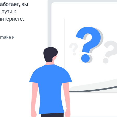
аботает, вы
пути к
интернете.
, make и