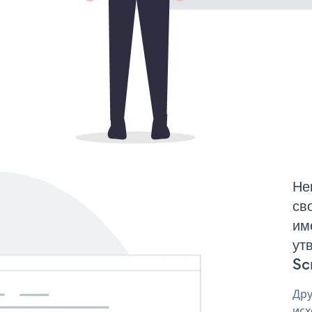
Не
св
им
ут
Sc
Дру
исх