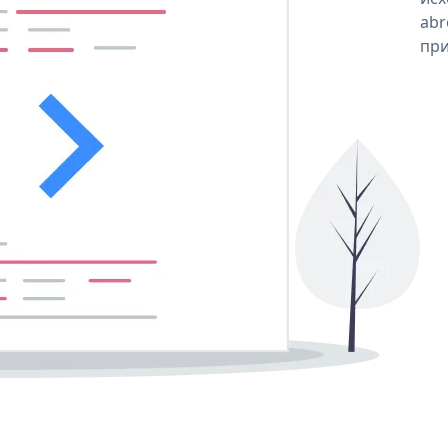
abr
при