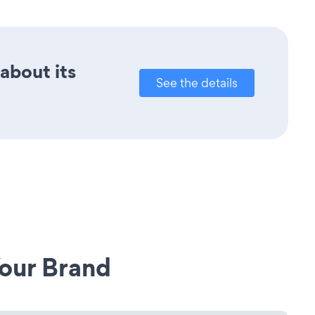
 about its
See the details
our Brand