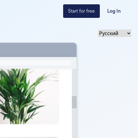
Start for free
Log In