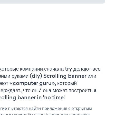
которые компании сначала try делают все
оими руками (diy) Scrolling banner или
еют «computer guru», который
верждает, что он / она может построить a
rolling banner in 'no time'.
гие пытаются найти приложения с открытым
одным кодом Scrolling banner или companies