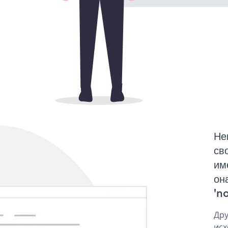
Не
св
им
он
'no
Дру
исх