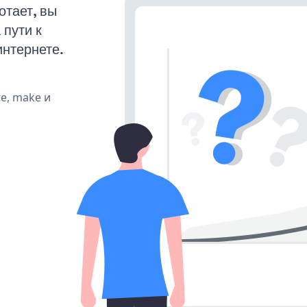
отает, вы
пути к
интернете.
te, make и