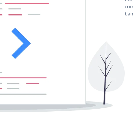
com
ban