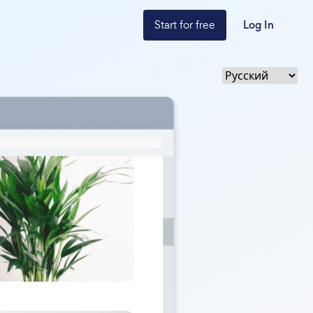
Start for free
Log In