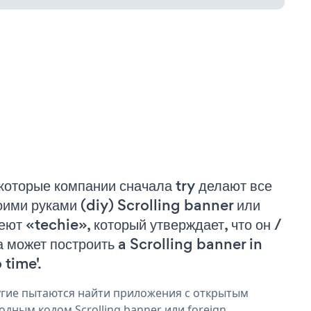
которые компании сначала try делают все
оими руками (diy) Scrolling banner или
еют «techie», который утверждает, что он /
а может построить a Scrolling banner in
 time'.
гие пытаются найти приложения с открытым
одным кодом Scrolling banner или foreign