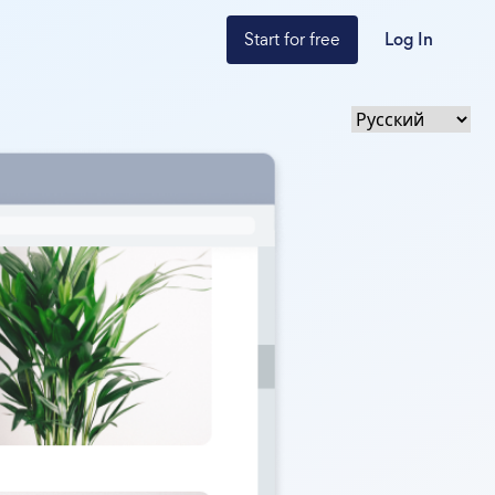
Start for free
Log In