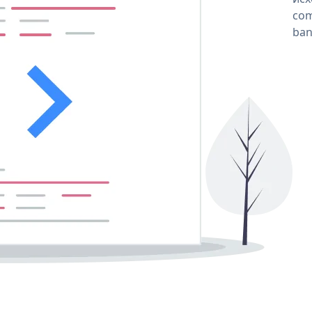
com
ban