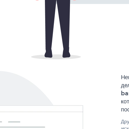
Не
де
ba
ко
по
Дру
исх