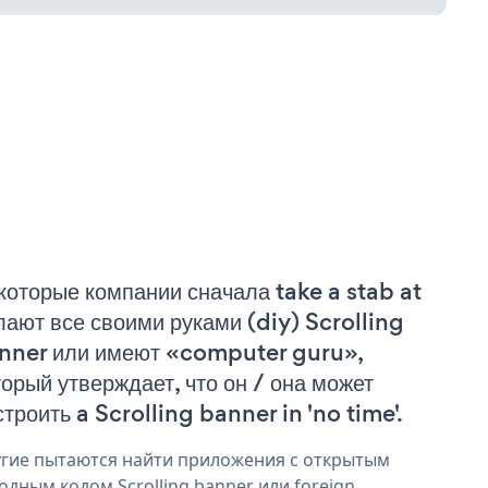
которые компании сначала take a stab at
лают все своими руками (diy) Scrolling
nner или имеют «computer guru»,
торый утверждает, что он / она может
строить a Scrolling banner in 'no time'.
гие пытаются найти приложения с открытым
одным кодом Scrolling banner или foreign