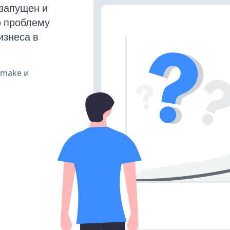
 запущен и
ю проблему
изнеса в
, make и