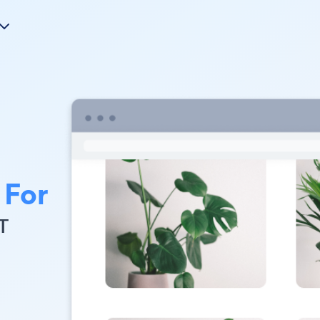
 For
т