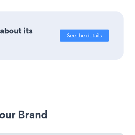
 about its
See the details
our Brand