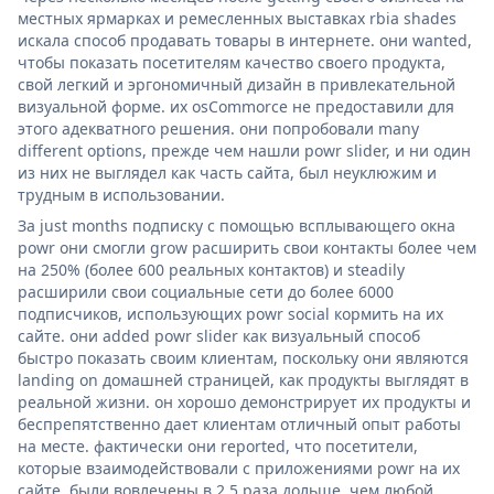
местных ярмарках и ремесленных выставках rbia shades
искала способ продавать товары в интернете. они wanted,
чтобы показать посетителям качество своего продукта,
свой легкий и эргономичный дизайн в привлекательной
визуальной форме. их osCommorce не предоставили для
этого адекватного решения. они попробовали many
different options, прежде чем нашли powr slider, и ни один
из них не выглядел как часть сайта, был неуклюжим и
трудным в использовании.
За just months подписку с помощью всплывающего окна
powr они смогли grow расширить свои контакты более чем
на 250% (более 600 реальных контактов) и steadily
расширили свои социальные сети до более 6000
подписчиков, использующих powr social кормить на их
сайте. они added powr slider как визуальный способ
быстро показать своим клиентам, поскольку они являются
landing on домашней страницей, как продукты выглядят в
реальной жизни. он хорошо демонстрирует их продукты и
беспрепятственно дает клиентам отличный опыт работы
на месте. фактически они reported, что посетители,
которые взаимодействовали с приложениями powr на их
сайте, были вовлечены в 2,5 раза дольше, чем любой