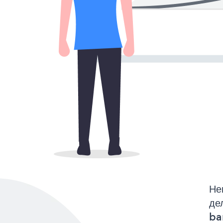
Не
де
ba