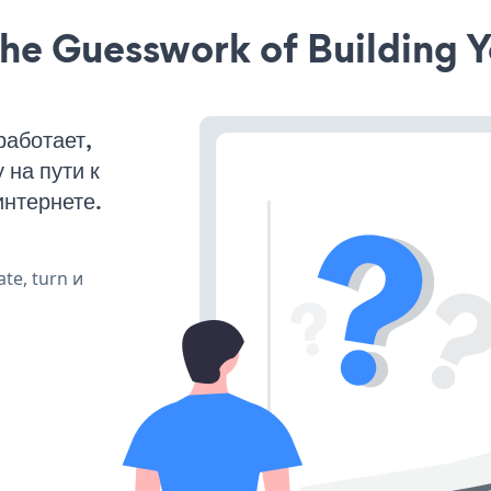
he Guesswork of Building Y
работает,
на пути к
интернете.
te, turn и