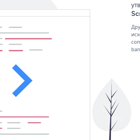
ут
Sc
Дру
исх
com
ban