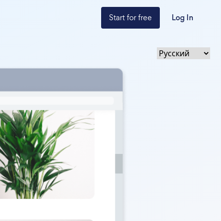
Start for free
Log In