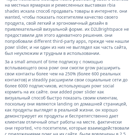
на местных ярмарках и ремесленных выставках rbia
shades искала способ продавать товары в интернете. они
wanted, чтобы показать посетителям качество своего
продукта, свой легкий и эргономичный дизайн в
привлекательной визуальной форме. их D2LBrightspace не
предоставили для этого адекватного решения. они
попробовали different third-party apps, прежде чем нашли
powr slider, и ни один из них не выглядел как часть сайта,
был неуклюжим и трудным в использовании.
За a small amount of time подписку с помощью
всплывающего окна powr они смогли grow расширить
свои контакты более чем на 250% (более 600 реальных
контактов) и steadily расширили свои социальные сети до
более 6000 подписчиков, использующих powr social
кормить на их сайте. они added powr slider как
визуальный способ быстро показать своим клиентам,
поскольку они являются landing on домашней страницей,
как продукты выглядят в реальной жизни. он хорошо
демонстрирует их продукты и беспрепятственно дает
клиентам отличный опыт работы на месте. фактически
они reported, что посетители, которые взаимодействовали
с приложениями powr на их сайте, были вовлечены в 2,5