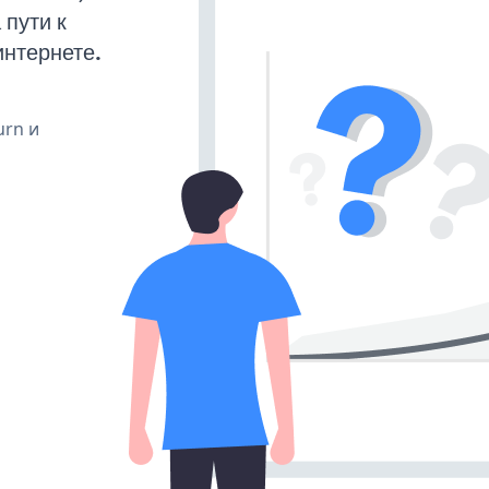
пути к
интернете.
urn и