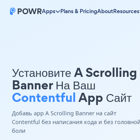
Apps
Plans & Pricing
About
Resources
Установите A Scrolling
Banner На Ваш
Contentful
App Сайт
Добавь app A Scrolling Banner на сайт
Contentful без написания кода и без головно
боли