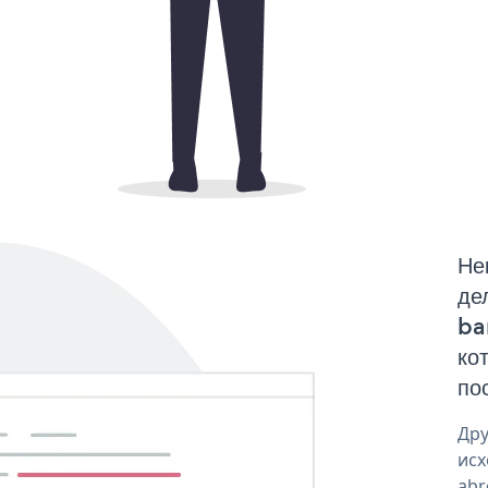
Не
де
ba
ко
по
Дру
исх
abr