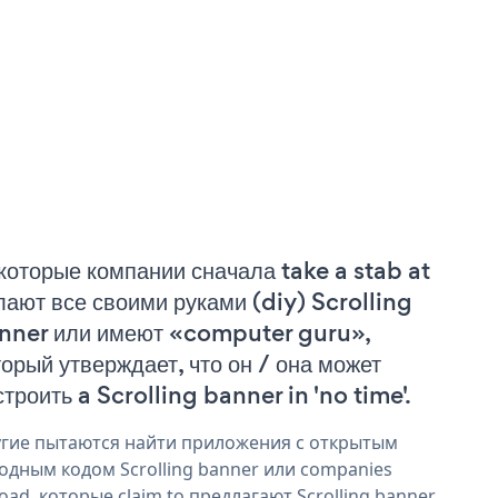
которые компании сначала take a stab at
лают все своими руками (diy) Scrolling
nner или имеют «computer guru»,
торый утверждает, что он / она может
строить a Scrolling banner in 'no time'.
гие пытаются найти приложения с открытым
одным кодом Scrolling banner или companies
oad, которые claim to предлагают Scrolling banner