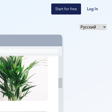
Start for free
Log In