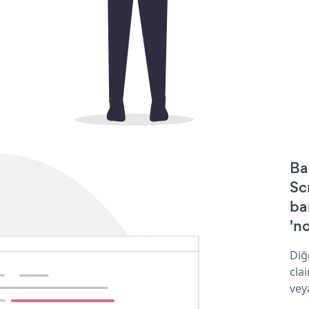
Ba
Sc
ba
'no
Diğ
cla
vey