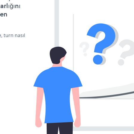
arlığını
den
, turn nasıl