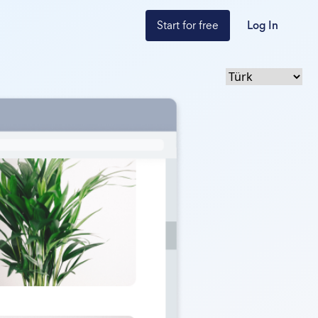
Start for free
Log In