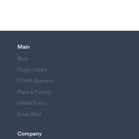
Main
Blog
Plugin Library
POWR Business
Plans & Pricing
HIPAA Forms
Email Blast
Company