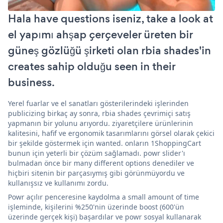
Hala have questions iseniz, take a look at
el yapımı ahşap çerçeveler üreten bir
güneş gözlüğü şirketi olan rbia shades'in
creates sahip olduğu seen in their
business.
Yerel fuarlar ve el sanatları gösterilerindeki işlerinden
publicizing birkaç ay sonra, rbia shades çevrimiçi satış
yapmanın bir yolunu arıyordu. ziyaretçilere ürünlerinin
kalitesini, hafif ve ergonomik tasarımlarını görsel olarak çekici
bir şekilde göstermek için wanted. onların 1ShoppingCart
bunun için yeterli bir çözüm sağlamadı. powr slider'ı
bulmadan önce bir many different options denediler ve
hiçbiri sitenin bir parçasıymış gibi görünmüyordu ve
kullanışsız ve kullanımı zordu.
Powr açılır penceresine kaydolma a small amount of time
işleminde, kişilerini %250'nin üzerinde boost (600'ün
üzerinde gerçek kişi) başardılar ve powr sosyal kullanarak