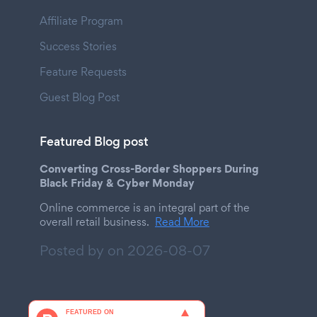
Affiliate Program
Success Stories
Feature Requests
Guest Blog Post
Featured Blog post
Converting Cross-Border Shoppers During
Black Friday & Cyber Monday
Online commerce is an integral part of the
overall retail business.
Read More
Posted by on
2026-08-07