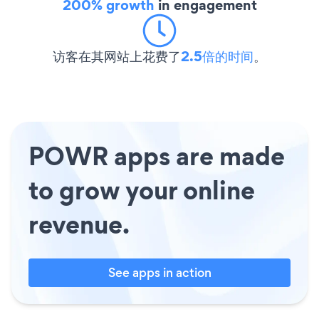
200% growth
in engagement
访客在其网站上花费了
2.5倍的时间
。
POWR apps are made
to grow your online
revenue.
See apps in action