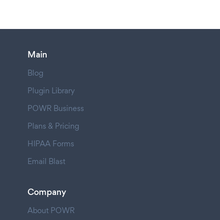
Main
Blog
Plugin Library
POWR Business
Plans & Pricing
HIPAA Forms
Email Blast
Company
About POWR