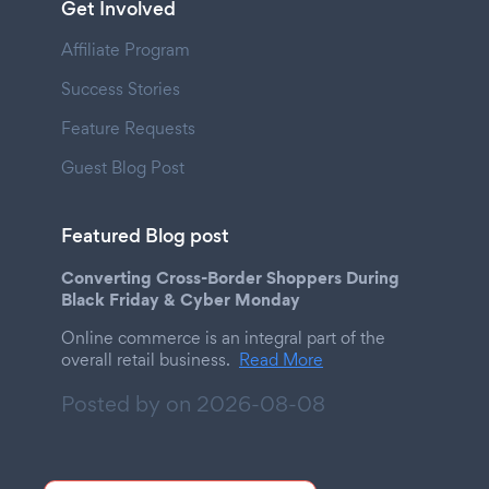
Get Involved
Affiliate Program
Success Stories
Feature Requests
Guest Blog Post
Featured Blog post
Converting Cross-Border Shoppers During
Black Friday & Cyber Monday
Online commerce is an integral part of the
overall retail business.
Read More
Posted by on
2026-08-08