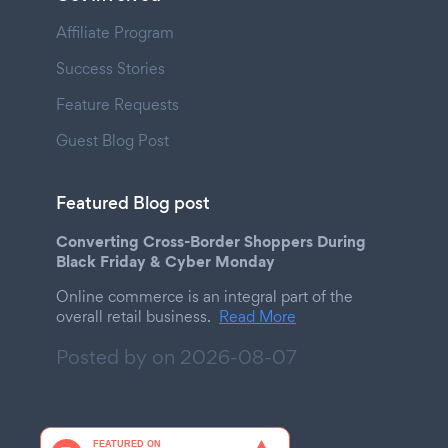
Affiliate Program
Success Stories
Feature Requests
Guest Blog Post
Featured Blog post
Converting Cross-Border Shoppers During
Black Friday & Cyber Monday
Online commerce is an integral part of the
overall retail business.
Read More
Posted by on
2026-08-07