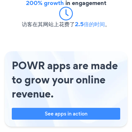
200% growth
in engagement
访客在其网站上花费了
2.5倍的时间
。
POWR apps are made
to grow your online
revenue.
See apps in action