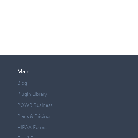
Main
Blog
Plugin Library
POWR Business
Plans & Pricing
HIPAA Forms