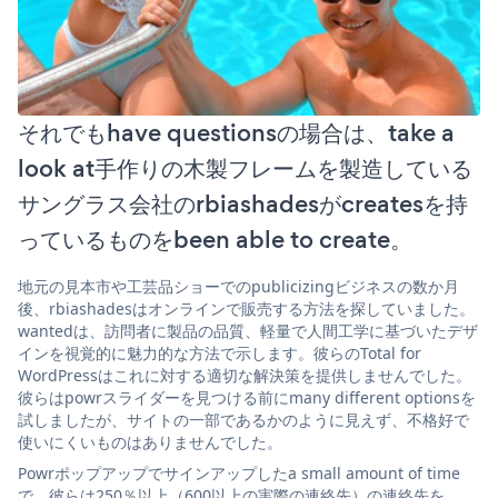
それでもhave questionsの場合は、take a
look at手作りの木製フレームを製造している
サングラス会社のrbiashadesがcreatesを持
っているものをbeen able to create。
地元の見本市や工芸品ショーでのpublicizingビジネスの数か月
後、rbiashadesはオンラインで販売する方法を探していました。
wantedは、訪問者に製品の品質、軽量で人間工学に基づいたデザ
インを視覚的に魅力的な方法で示します。彼らのTotal for
WordPressはこれに対する適切な解決策を提供しませんでした。
彼らはpowrスライダーを見つける前にmany different optionsを
試しましたが、サイトの一部であるかのように見えず、不格好で
使いにくいものはありませんでした。
Powrポップアップでサインアップしたa small amount of time
で、彼らは250％以上（600以上の実際の連絡先）の連絡先を