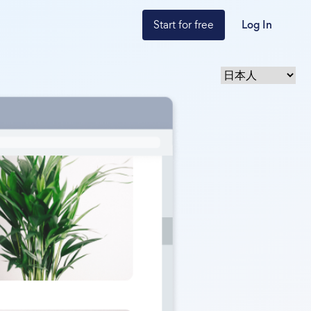
Start for free
Log In