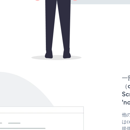
一
（d
S
'
他の
はco
提供