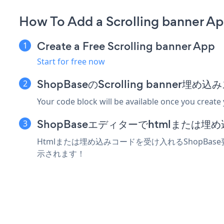
How To Add a Scrolling banner A
Create a Free Scrolling banner App
Start for free now
ShopBaseのScrolling banner
Your code block will be available once you create
ShopBaseエディターでhtmlまたは
Htmlまたは埋め込みコードを受け入れるShopBase要
示されます！