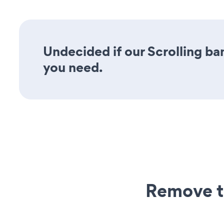
Undecided if our Scrolling ban
you need.
Remove t