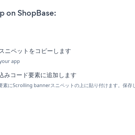
pp on ShopBase:
埋め込みスニペットをコピーします
 your app
埋め込みコード要素に追加します
素にScrolling bannerスニペットの上に貼り付けます。保存し