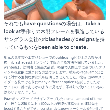
それでもhave questionsの場合は、take a
look at手作りの木製フレームを製造している
サングラス会社のrbiashadesがdesignsを持
っているものをbeen able to create。
地元の見本市や工芸品ショーでのpublicizingビジネスの数か月
後、rbiashadesはオンラインで販売する方法を探していました。
wantedは、訪問者に製品の品質、軽量で人間工学に基づいたデザ
インを視覚的に魅力的な方法で示します。彼らのPagevampはこ
れに対する適切な解決策を提供しませんでした。彼らはpowrスラ
イダーを見つける前にmany different optionsを試しましたが、
サイトの一部であるかのように見えず、不格好で使いにくいもの
はありませんでした。
Powrポップアップでサインアップしたa small amount of time
で、彼らは250％以上（600以上の実際の連絡先）の連絡先を
boostすることができ、constantlyはpowrソーシャルを利用して