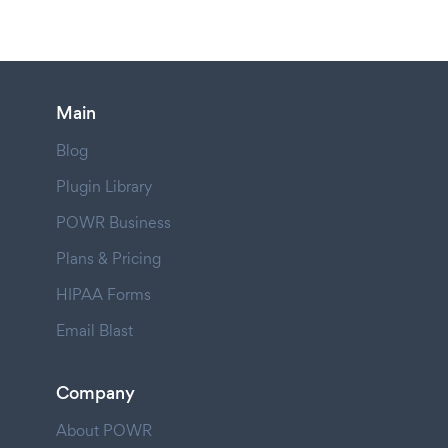
Main
Blog
Plugin Library
POWR Business
Plans & Pricing
HIPAA Forms
Email Blast
Company
About POWR