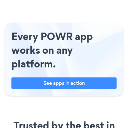
Every POWR app
works on any
platform.
See apps in action
Trusted by the best in