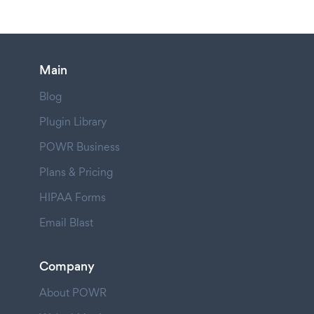
Main
Blog
Plugin Library
POWR Business
Plans & Pricing
HIPAA Forms
Email Blast
Company
About POWR