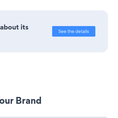
 about its
See the details
our Brand