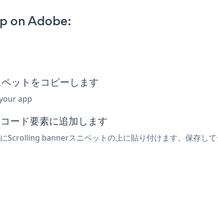
pp on Adobe:
込みスニペットをコピーします
 your app
込みコード要素に追加します
crolling bannerスニペットの上に貼り付けます。保存してラ