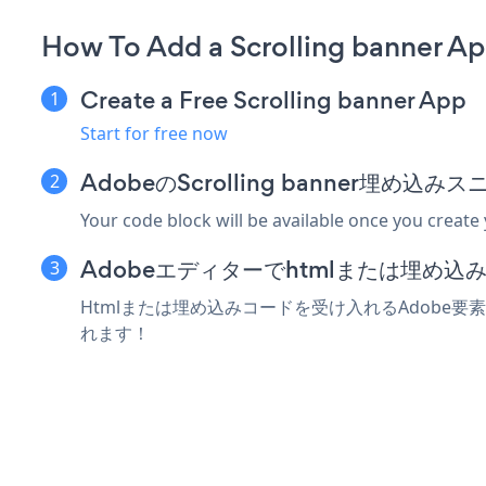
How To Add a Scrolling banner A
Create a Free Scrolling banner App
Start for free now
AdobeのScrolling banner埋め
Your code block will be available once you create
Adobeエディターでhtmlまたは埋め
Htmlまたは埋め込みコードを受け入れるAdobe要素にS
れます！