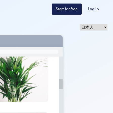
Start for free
Log In