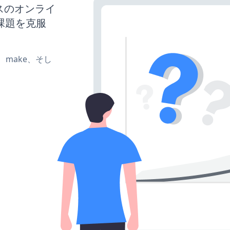
ネスのオンライ
課題を克服
te、make、そし