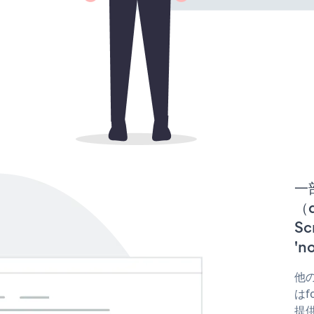
一
（d
S
'
他の
はfo
提供