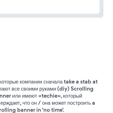
которые компании сначала take a stab at
лают все своими руками (diy) Scrolling
nner или имеют «techie», который
верждает, что он / она может построить a
rolling banner in 'no time'.