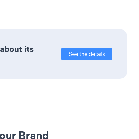
 about its
See the details
our Brand