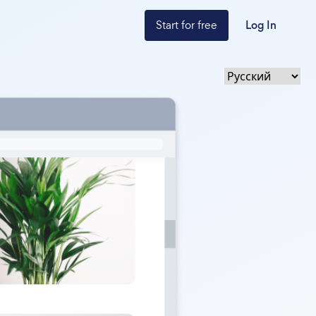
Start for free
Log In