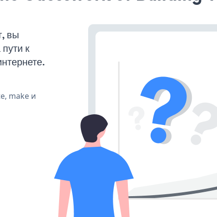
, вы
пути к
интернете.
te, make и