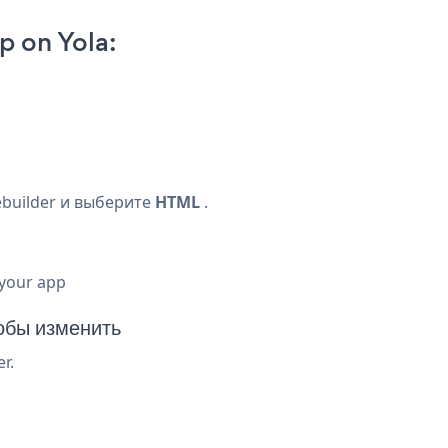
p on Yola:
ebuilder и выберите
HTML
.
 your app
обы изменить
r.