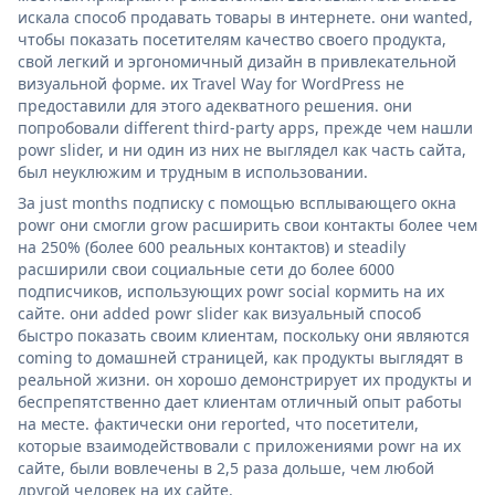
искала способ продавать товары в интернете. они wanted,
чтобы показать посетителям качество своего продукта,
свой легкий и эргономичный дизайн в привлекательной
визуальной форме. их Travel Way for WordPress не
предоставили для этого адекватного решения. они
попробовали different third-party apps, прежде чем нашли
powr slider, и ни один из них не выглядел как часть сайта,
был неуклюжим и трудным в использовании.
За just months подписку с помощью всплывающего окна
powr они смогли grow расширить свои контакты более чем
на 250% (более 600 реальных контактов) и steadily
расширили свои социальные сети до более 6000
подписчиков, использующих powr social кормить на их
сайте. они added powr slider как визуальный способ
быстро показать своим клиентам, поскольку они являются
coming to домашней страницей, как продукты выглядят в
реальной жизни. он хорошо демонстрирует их продукты и
беспрепятственно дает клиентам отличный опыт работы
на месте. фактически они reported, что посетители,
которые взаимодействовали с приложениями powr на их
сайте, были вовлечены в 2,5 раза дольше, чем любой
другой человек на их сайте.