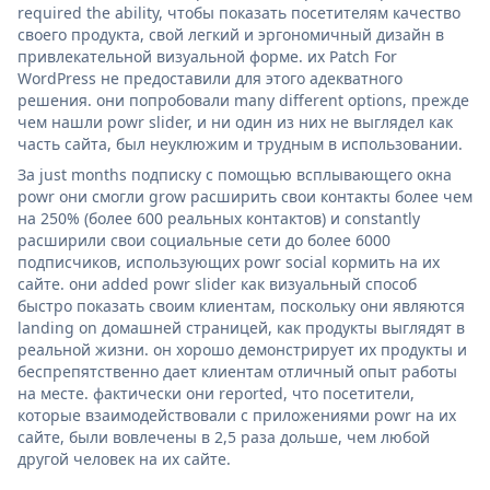
required the ability, чтобы показать посетителям качество
своего продукта, свой легкий и эргономичный дизайн в
привлекательной визуальной форме. их Patch For
WordPress не предоставили для этого адекватного
решения. они попробовали many different options, прежде
чем нашли powr slider, и ни один из них не выглядел как
часть сайта, был неуклюжим и трудным в использовании.
За just months подписку с помощью всплывающего окна
powr они смогли grow расширить свои контакты более чем
на 250% (более 600 реальных контактов) и constantly
расширили свои социальные сети до более 6000
подписчиков, использующих powr social кормить на их
сайте. они added powr slider как визуальный способ
быстро показать своим клиентам, поскольку они являются
landing on домашней страницей, как продукты выглядят в
реальной жизни. он хорошо демонстрирует их продукты и
беспрепятственно дает клиентам отличный опыт работы
на месте. фактически они reported, что посетители,
которые взаимодействовали с приложениями powr на их
сайте, были вовлечены в 2,5 раза дольше, чем любой
другой человек на их сайте.