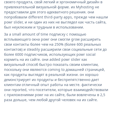
своего продукта, свой легкий и эргономичный дизайн в
привлекательной визуальной форме. их Myhosting не
предоставили для этого адекватного решения. они
попробовали different third-party apps, прежде чем нашли
powr slider, и ни один из них не выглядел как часть сайта,
был неуклюжим и трудным в использовании.
За a small amount of time подписку с помощью
всплывающего окна powr они смогли grow расширить
свои контакты более чем на 250% (более 600 реальных
контактов) и steadily расширили свои социальные сети до
более 6000 подписчиков, использующих powr social
кормить на их сайте. они added powr slider как
визуальный способ быстро показать своим клиентам,
поскольку они являются coming to домашней страницей,
как продукты выглядят в реальной жизни. он хорошо
демонстрирует их продукты и беспрепятственно дает
клиентам отличный опыт работы на месте. фактически
они reported, что посетители, которые взаимодействовали
с приложениями powr на их сайте, были вовлечены в 2,5
раза дольше, чем любой другой человек на их сайте.